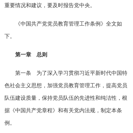
重要情况和建议，要及时报告党中央。
《中国共产党党员教育管理工作条例》全文如
下。
第一章 总则
第一条 为了深入学习贯彻习近平新时代中国特
色社会主义思想，加强党员教育管理工作，提高党员
队伍建设质量，保持党员队伍的先进性和纯洁性，根
据《中国共产党章程》和有关党内法规，制定本条
例。