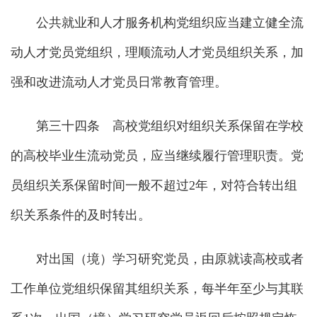
公共就业和人才服务机构党组织应当建立健全流
动人才党员党组织，理顺流动人才党员组织关系，加
强和改进流动人才党员日常教育管理。
第三十四条 高校党组织对组织关系保留在学校
的高校毕业生流动党员，应当继续履行管理职责。党
员组织关系保留时间一般不超过2年，对符合转出组
织关系条件的及时转出。
对出国（境）学习研究党员，由原就读高校或者
工作单位党组织保留其组织关系，每半年至少与其联