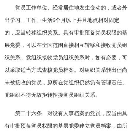
党员工作单位、经常居住地发生变动的，或者外
出学习、工作、生活6个月以上并且地点相对固定
的，应当转移组织关系。具有审批预备党员权限的基
层党委，可以在全国范围直接相互转移和接收党员组
织关系。党组织接收党员组织关系时，如有必要，可
以采取适当方式查核党员档案。对组织关系转出但尚
未被接收的党员，原所在党组织仍然负有管理责任。
党组织不得无故拒转拒接党员组织关系。
第二十六条 对没有人事档案的党员，应当由具
有审批预备党员权限的基层党委建立党员档案，由所