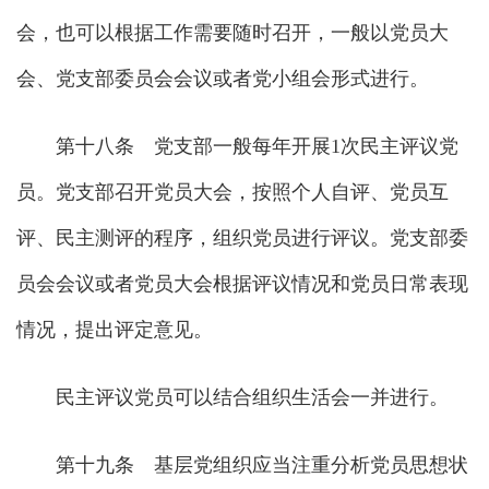
会，也可以根据工作需要随时召开，一般以党员大
会、党支部委员会会议或者党小组会形式进行。
第十八条 党支部一般每年开展1次民主评议党
员。党支部召开党员大会，按照个人自评、党员互
评、民主测评的程序，组织党员进行评议。党支部委
员会会议或者党员大会根据评议情况和党员日常表现
情况，提出评定意见。
民主评议党员可以结合组织生活会一并进行。
第十九条 基层党组织应当注重分析党员思想状