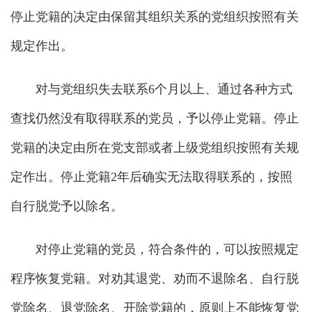
停止党籍的决定由保留其组织关系的党组织按照有关
规定作出。
对与党组织失去联系6个月以上、通过各种方式
查找仍然没有取得联系的党员，予以停止党籍。停止
党籍的决定由所在党支部或者上级党组织按照有关规
定作出。停止党籍2年后确实无法取得联系的，按照
自行脱党予以除名。
对停止党籍的党员，符合条件的，可以按照规定
程序恢复党籍。对劝其退党、劝而不退除名、自行脱
党除名、退党除名、开除党籍的，原则上不能恢复党