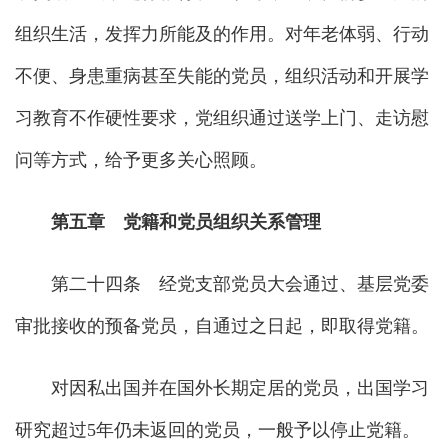
组织生活，发挥力所能及的作用。对年老体弱、行动
不便、身患重病甚至失能的党员，组织活动和开展学
习教育不作硬性要求，党组织通过送学上门、走访慰
问等方式，给予更多关心照顾。
第五章 党籍和党员组织关系管理
第二十四条 经党支部党员大会通过、基层党委
审批接收的预备党员，自通过之日起，即取得党籍。
对因私出国并在国外长期定居的党员，出国学习
研究超过5年仍未返回的党员，一般予以停止党籍。