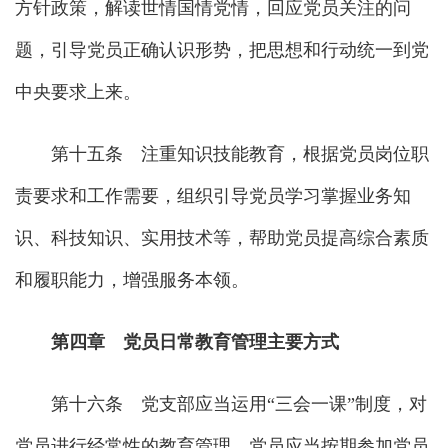
方针政策，解读世情国情党情，回应党员关注的问
题，引导党员正确认识形势，把思想和行动统一到党
中央要求上来。
第十五条 注重知识技能教育，根据党员岗位职
责要求和工作需要，组织引导党员学习掌握业务知
识、科技知识、实用技术等，帮助党员提高综合素质
和履职能力，增强服务本领。
第四章 党员日常教育管理主要方式
第十六条 党支部应当运用“三会一课”制度，对
党员进行经常性的教育管理。党员应当按期参加党员