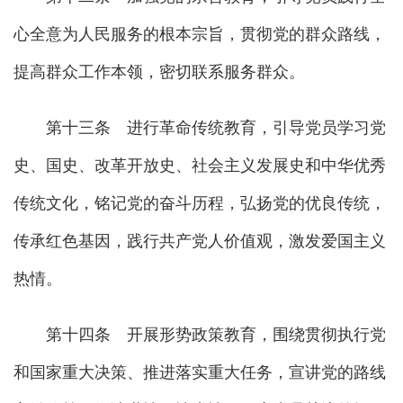
心全意为人民服务的根本宗旨，贯彻党的群众路线，
提高群众工作本领，密切联系服务群众。
第十三条 进行革命传统教育，引导党员学习党
史、国史、改革开放史、社会主义发展史和中华优秀
传统文化，铭记党的奋斗历程，弘扬党的优良传统，
传承红色基因，践行共产党人价值观，激发爱国主义
热情。
第十四条 开展形势政策教育，围绕贯彻执行党
和国家重大决策、推进落实重大任务，宣讲党的路线