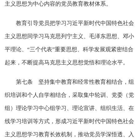
主义思想为中心内容的党员教育教材体系。
教育引导党员把学习习近平新时代中国特色社会
主义思想同学习马克思列宁主义、毛泽东思想、邓小
平理论、“三个代表”重要思想、科学发展观紧密结合
起来，不断提高马克思主义思想觉悟和理论水平。
第七条 坚持集中教育和经常性教育相结合，组
织培训和个人自学相结合，采取集中轮训、党委（党
组）理论学习中心组学习、理论宣讲、组织生活、在
线学习培训等方式，形成习近平新时代中国特色社会
主义思想学习教育长效机制，推动党员学深悟透、入