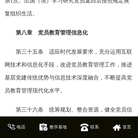
系1次。出国（境）学习研究党员返回后按照规定恢
复组织生活。
第八章 党员教育管理信息化
第三十五条 适应时代发展要求，充分运用互联
网技术和信息化手段，改进党员教育管理工作，推进
基层党建传统优势与信息技术深度融合，不断提高党
员教育管理现代化水平。
第三十六条 统筹规划、整合资源，健全党员信
息库，加强全国党员管理信息系统建设，推动党员干
电话
教学基地
联系
首页
部现代远程教育和党员电化教育创新发展，推进党员