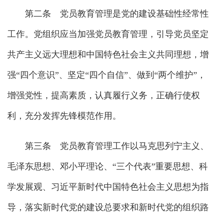
第二条 党员教育管理是党的建设基础性经常性
工作。党组织应当加强党员教育管理，引导党员坚定
共产主义远大理想和中国特色社会主义共同理想，增
强“四个意识”、坚定“四个自信”、做到“两个维护”，
增强党性，提高素质，认真履行义务，正确行使权
利，充分发挥先锋模范作用。
第三条 党员教育管理工作以马克思列宁主义、
毛泽东思想、邓小平理论、“三个代表”重要思想、科
学发展观、习近平新时代中国特色社会主义思想为指
导，落实新时代党的建设总要求和新时代党的组织路