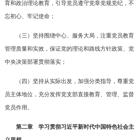
育和政治理论教育，引导党员遵守党章党规党纪，不
忘初心、牢记使命；
（三）坚持围绕中心、服务大局，注重党员教育
管理质量和实效，保证党的理论和路线方针政策、党
中央决策部署贯彻落实；
（四）坚持从实际出发，加强分类指导，尊重党
员主体地位，充分发挥党支部直接教育、管理、监督
党员作用。
第二章 学习贯彻习近平新时代中国特色社会主
义思想