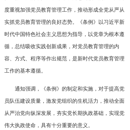
度重视加强党员教育管理工作，推动形成全党从严从
实抓党员教育管理的良好态势。《条例》以习近平新
时代中国特色社会主义思想为指导，以党章为根本遵
循，总结吸收实践创新成果，对党员教育管理的内
容、方式、程序等作出规范，是新时代党员教育管理
工作的基本遵循。
通知强调，《条例》的制定和实施，对于提高党
员队伍建设质量，激发党组织的生机活力，推动全面
从严治党向纵深发展，夯实党长期执政基础，实现党
伟大执政使命，具有十分重要的意义。