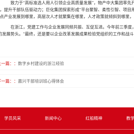
致力于“高标准选人用人引领企业高质量发展”，物产中大集团率先开
”，提升干部队伍驱动力；巨化集团探索形成“平台聚智、柔性引智、项目用
重点产业发展到哪里，高层次人才就聚集在哪里，人才政策就倾斜到哪里，
在浙江，党建工作与企业发展同频共振、互促互进。今年前三季度，省属
的发展势头。“最终，还是要以企业改革发展成果检验党组织的工作和战斗
上一篇：
数字乡村建设的浙江经验
下一篇：
嘉兴干部培训班心得体会
学员风采
新闻中心
红船精神
教