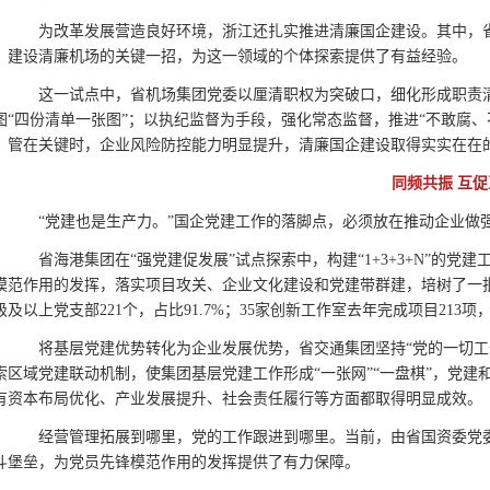
为改革发展营造良好环境，浙江还扎实推进清廉国企建设。其中，省
、建设清廉机场的关键一招，为这一领域的个体探索提供了有益经验。
这一试点中，省机场集团党委以厘清职权为突破口，细化形成职责清
图“四份清单一张图”；以执纪监督为手段，强化常态监督，推进“不敢腐
、管在关键时，企业风险防控能力明显提升，清廉国企建设取得实实在在
同频共振 互促
“党建也是生产力。”国企党建工作的落脚点，必须放在推动企业做
省海港集团在“强党建促发展”试点探索中，构建“1+3+3+N”的党
模范作用的发挥，落实项目攻关、企业文化建设和党建带群建，培树了一
级及以上党支部221个，占比91.7%；35家创新工作室去年完成项目213
将基层党建优势转化为企业发展优势，省交通集团坚持“党的一切工作到
索区域党建联动机制，使集团基层党建工作形成“一张网”“一盘棋”，党
有资本布局优化、产业发展提升、社会责任履行等方面都取得明显成效。
经营管理拓展到哪里，党的工作跟进到哪里。当前，由省国资委党委管理的
斗堡垒，为党员先锋模范作用的发挥提供了有力保障。