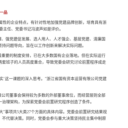
一品
同属性的企业特点，有针对性地加强党建品牌创新，培育具有浙
资委主任、党委书记冯波声如是评价。
理、强党建促发展、选人用人、人才强企、基层党建、清廉国
坚持问题导向，旨在以工作创新来解决实际问题。
最重要的制度安排，已在大多数国有企业落地。但在实际运行
两套班子的人员高度重合，导致党委会研究讨论前置程序成走
实’这一课题的深入思考。”浙江省国有资本运营有限公司党建
限公司董事会保持较为多数的外部董事席位，而经营层则全部
一治理架构，为探索党委会前置研究程序创造了条件。
大”事项共5大类27个方面的具体内容。党委会前置研究结果视
，不代替决策。同时，党委会参与重大决策坚持民主集中制原