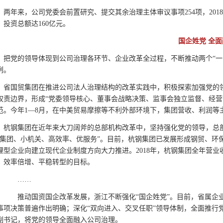
两年来，公司党委会前置研究、提交其余治理主体审议事项254项，201
，投资总额达160亿元。
国企姓党 全面
把党的领导体现到公司治理各环节、企业改革全过程，不断推动两个“一
例。
省国贸集团在推进公司法人治理结构的改革实践中，积极探索加强党的
权责边界，形成“党委领导核心、董事会战略决策、监事会独立监督、经营
范。今年1—8月，在中美贸易摩擦等不利外部环境下，集团营收、利润等
杭钢集团在近年来大刀阔斧的总部机构改革中，坚持强化党的领导，总部人
大集团、小机关、高效率、优服务”。目前，杭钢集团已发展形成钢贸、环
理型企业向建立现代企业制度方向大力推进。2018年，杭钢集团全年营业
、效率倍增、平稳转型的目标。
……
推动国资国企改革发展，浙江不断强化“国企姓党”。目前，省属企业
事项决策普遍作出明确；深化“双向进入、交叉任职”领导体制，全面推行
副书记，将党的领导全面融入公司治理。