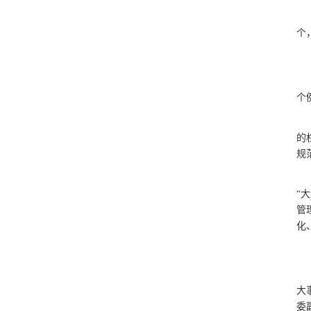
个
个
的
规
“
管
化
大
委