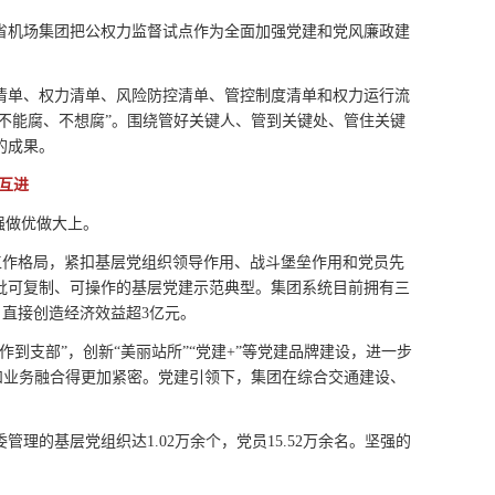
机场集团把公权力监督试点作为全面加强党建和党风廉政建
单、权力清单、风险防控清单、管控制度清单和权力运行流
、不能腐、不想腐”。围绕管好关键人、管到关键处、管住关键
的成果。
互进
强做优做大上。
建工作格局，紧扣基层党组织领导作用、战斗堡垒作用和党员先
批可复制、可操作的基层党建示范典型。集团系统目前拥有三
项，直接创造经济效益超3亿元。
支部”，创新“美丽站所”“党建+”等党建品牌建设，进一步
建和业务融合得更加紧密。党建引领下，集团在综合交通建设、
基层党组织达1.02万余个，党员15.52万余名。坚强的