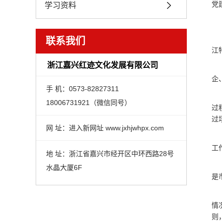
党
学习资料
联系我们
江
浙江嘉兴红迹文化发展有限公司
企
手 机：0573-82827311
18006731921（微信同号）
过
过
网 址：进入新网址 www.jxhjwhpx.com
工
地 址：浙江省嘉兴市经开区中环西路28号
水晶大厦6F
是
情
则