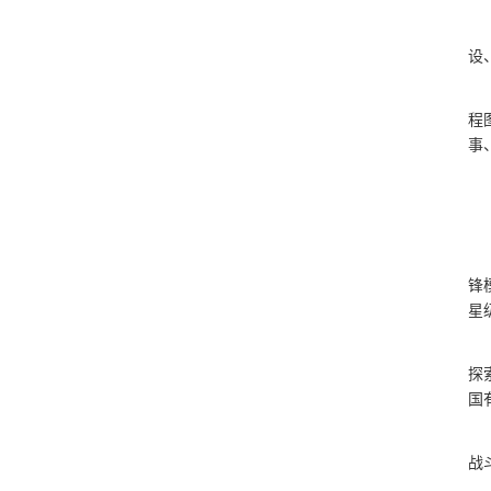
设
程
事
锋
星
探
国
战