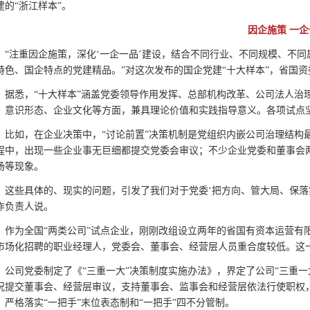
建的“浙江样本”。
因企施策 一企
“注重因企施策，深化‘一企一品’建设，结合不同行业、不同规模、不
特色、国企特点的党建精品。”对这次发布的国企党建“十大样本”，省国
据悉，“十大样本”涵盖党委领导作用发挥、总部机构改革、公司法人治
、意识形态、企业文化等方面，兼具理论价值和实践指导意义。各项试点
比如，在企业决策中，“讨论前置”决策机制是党组织内嵌公司治理结构
程中，出现一些企业事无巨细都提交党委会审议；不少企业党委和董事会
场等现象。
这些具体的、现实的问题，引发了我们对于党委‘把方向、管大局、保落
作负责人说。
作为全国“两类公司”试点企业，刚刚改组设立两年的省国有资本运营有
市场化招聘的职业经理人，党委会、董事会、经营层人员重合度较低。这
公司党委制定了《“三重一大”决策制度实施办法》，界定了公司“三重一
况提交董事会、经营层审议，支持董事会、监事会和经营层依法行使职权
，严格落实“一把手”末位表态制和“一把手”四不分管制。